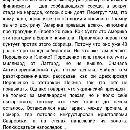
финансисты – два сообщающихся сосуда, а вокруг
стада из народов, которых они доят. Перетрут там, что
кому надо, попиарятся на экологии и попинают Трампу
за его доктрину “Америка превыше всего», напомнив
про трагедии в Европе 20 века. Как будто это Америка
эти трагедии в Европе начинала... Правильно народ там
бунтует против этого сборища. Потому что оно уже 48
раз не про народ собирается. Но что же там делают
Порошенко и Кличко? Порошенко попытался получить
миллиард от Лаггард, но не вышло. Сначала
Антикоррупционный суд, потом деньги. Байден там
разоткровенничался, рассказав, как он дрессировал
Порошенко с отставкой Шокина. Так что Пете не
привыкать. Однако говорят, что украинский президент
не только за миллиардом поехал, но и волю себе
выторговать, потому что ему только до весны
осталось. Остановился наш гарант, между прочим, в
номере, где потолок инкрустирован кристаллами
Сваровски, а на стенах напыление из золота.
Полюбоваться напоследок...