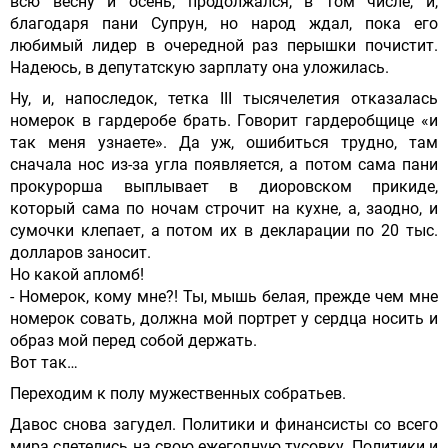
всю весну и осень, продолжался, в том числе, и,
благодаря пани Супрун, но народ ждал, пока его
любимый лидер в очередной раз перышки почистит.
Надеюсь, в депутатскую зарплату она уложилась.
Ну, и, напоследок, тетка III тысячелетия отказалась
номерок в гардеробе брать. Говорит гардеробщице «и
так меня узнаете». Да уж, ошибиться трудно, там
сначала нос из-за угла появляется, а потом сама пани
прокурорша выплывает в диоровском прикиде,
который сама по ночам строчит на кухне, а, заодно, и
сумочки клепает, а потом их в декларации по 20 тыс.
долларов заносит.
Но какой апломб!
- Номерок, кому мне?! Ты, мышь белая, прежде чем мне
номерок совать, должна мой портрет у сердца носить и
образ мой перед собой держать.
Вот так…
Переходим к полу мужественных собратьев.
Давос снова загудел. Политики и финансисты со всего
мира слетелись на свою ежегодную тусовку. Политики и