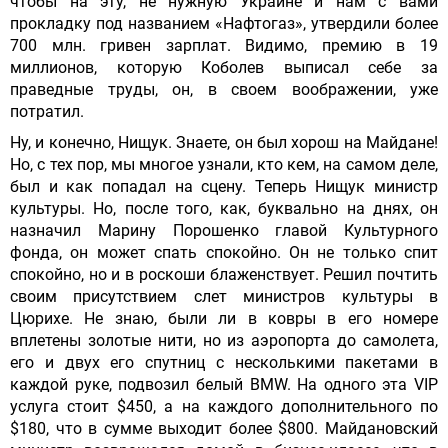
чтобы на эту, не нужную Украине и нам с вами
прокладку под названием «Нафтогаз», утвердили более
700 млн. гривен зарплат. Видимо, премию в 19
миллионов, которую Коболев выписал себе за
праведные труды, он, в своем воображении, уже
потратил.
Ну, и конечно, Нищук. Знаете, он был хорош на Майдане!
Но, с тех пор, мы многое узнали, кто кем, на самом деле,
был и как попадал на сцену. Теперь Нищук министр
культуры. Но, после того, как, буквально на днях, он
назначил Марину Порошенко главой Культурного
фонда, он может спать спокойно. Он не только спит
спокойно, но и в роскоши блаженствует. Решил почтить
своим присутствием слет министров культуры в
Цюрихе. Не знаю, были ли в ковры в его номере
вплетены золотые нити, но из аэропорта до самолета,
его и двух его спутниц с несколькими пакетами в
каждой руке, подвозил белый BMW. На одного эта VIP
услуга стоит $450, а на каждого дополнительного по
$180, что в сумме выходит более $800. Майдановский