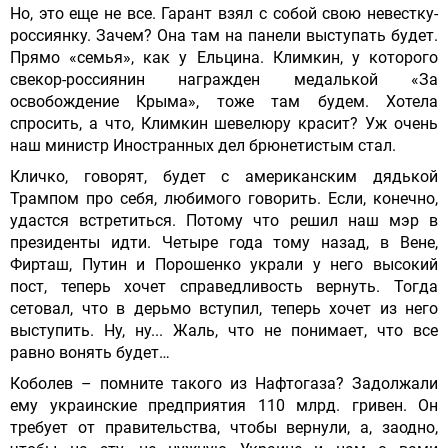
Но, это еще не все. Гарант взял с собой свою невестку-
россиянку. Зачем? Она там на панели выступать будет.
Прямо «семья», как у Ельцина. Климкин, у которого
свекор-россиянин награжден медалькой «За
освобождение Крыма», тоже там будем. Хотела
спросить, а что, Климкин шевелюру красит? Уж очень
наш министр Иностранных дел брюнетистым стал.
Кличко, говорят, будет с американским дядькой
Трампом про себя, любимого говорить. Если, конечно,
удастся встретиться. Потому что решил наш мэр в
президенты идти. Четыре года тому назад, в Вене,
Фирташ, Путин и Порошенко украли у него высокий
пост, теперь хочет справедливость вернуть. Тогда
сетовал, что в дерьмо вступил, теперь хочет из него
выступить. Ну, ну... Жаль, что не понимает, что все
равно вонять будет…
Коболев – помните такого из Нафтогаза? Задолжали
ему украинские предприятия 110 млрд. гривен. Он
требует от правительства, чтобы вернули, а, заодно,