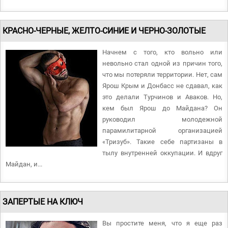
КРАСНО-ЧЕРНЫЕ, ЖЕЛТО-СИНИЕ И ЧЕРНО-ЗОЛОТЫЕ
Начнем с того, кто вольно или
невольно стал одной из причин того,
что мы потеряли территории. Нет, сам
Ярош Крым и Донбасс не сдавал, как
это делали Турчинов и Аваков. Но,
кем был Ярош до Майдана? Он
руководил молодежной
парамилитарной организацией
«Тризуб». Такие себе партизаны в
тылу внутренней оккупации. И вдруг
Майдан, и...
ЗАПЕРТЫЕ НА КЛЮЧ
Вы простите меня, что я еще раз