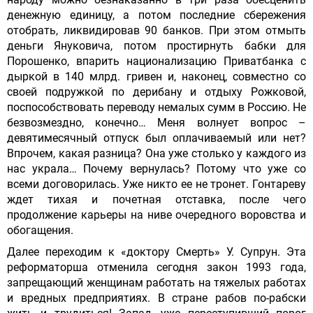
денежную единицу, а потом последние сбережения
отобрать, ликвидировав 90 банков. При этом отмыть
деньги Януковича, потом простирнуть бабки для
Порошенко, впарить национализацию Приватбанка с
дыркой в 140 млрд. гривен и, наконец, совместно со
своей подружкой по дерибану и отдыху Рожковой,
поспособствовать переводу немалых сумм в Россию. Не
безвозмездно, конечно… Меня волнует вопрос –
девятимесячный отпуск был оплачиваемый или нет?
Впрочем, какая разница? Она уже столько у каждого из
нас украла… Почему вернулась? Потому что уже со
всеми договорилась. Уже никто ее не тронет. Гонтареву
ждет тихая и почетная отставка, после чего
продолжение карьеры на ниве очередного воровства и
обогащения.
Далее переходим к «доктору Смерть» У. Супрун. Эта
реформаторша отменила сегодня закон 1993 года,
запрещающий женщинам работать на тяжелых работах
и вредных предприятиях. В стране рабов по-рабски