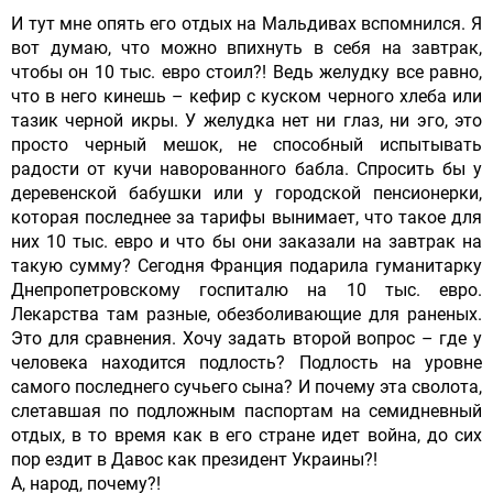
И тут мне опять его отдых на Мальдивах вспомнился. Я
вот думаю, что можно впихнуть в себя на завтрак,
чтобы он 10 тыс. евро стоил?! Ведь желудку все равно,
что в него кинешь – кефир с куском черного хлеба или
тазик черной икры. У желудка нет ни глаз, ни эго, это
просто черный мешок, не способный испытывать
радости от кучи наворованного бабла. Спросить бы у
деревенской бабушки или у городской пенсионерки,
которая последнее за тарифы вынимает, что такое для
них 10 тыс. евро и что бы они заказали на завтрак на
такую сумму? Сегодня Франция подарила гуманитарку
Днепропетровскому госпиталю на 10 тыс. евро.
Лекарства там разные, обезболивающие для раненых.
Это для сравнения. Хочу задать второй вопрос – где у
человека находится подлость? Подлость на уровне
самого последнего сучьего сына? И почему эта сволота,
слетавшая по подложным паспортам на семидневный
отдых, в то время как в его стране идет война, до сих
пор ездит в Давос как президент Украины?!
А, народ, почему?!