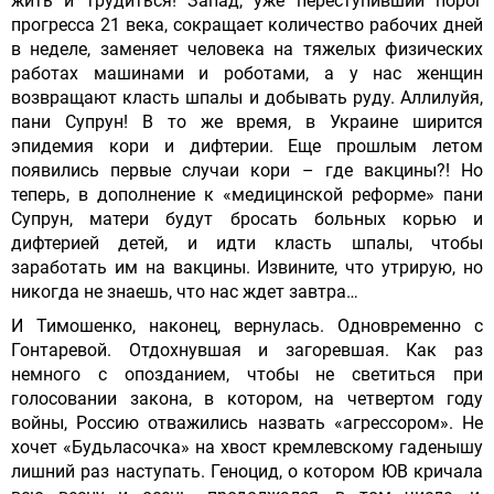
жить и трудиться! Запад, уже переступивший порог
прогресса 21 века, сокращает количество рабочих дней
в неделе, заменяет человека на тяжелых физических
работах машинами и роботами, а у нас женщин
возвращают класть шпалы и добывать руду. Аллилуйя,
пани Супрун! В то же время, в Украине ширится
эпидемия кори и дифтерии. Еще прошлым летом
появились первые случаи кори – где вакцины?! Но
теперь, в дополнение к «медицинской реформе» пани
Супрун, матери будут бросать больных корью и
дифтерией детей, и идти класть шпалы, чтобы
заработать им на вакцины. Извините, что утрирую, но
никогда не знаешь, что нас ждет завтра…
И Тимошенко, наконец, вернулась. Одновременно с
Гонтаревой. Отдохнувшая и загоревшая. Как раз
немного с опозданием, чтобы не светиться при
голосовании закона, в котором, на четвертом году
войны, Россию отважились назвать «агрессором». Не
хочет «Будьласочка» на хвост кремлевскому гаденышу
лишний раз наступать. Геноцид, о котором ЮВ кричала